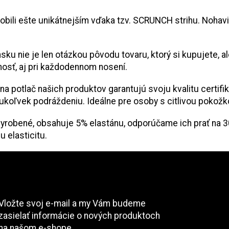
obili ešte unikátnejším vďaka tzv. SCRUNCH strihu. Noha
sku nie je len otázkou pôvodu tovaru, ktorý si kupujete, 
tnosť, aj pri každodennom nosení.
álna potlač našich produktov garantujú svoju kvalitu certi
oľvek podráždeniu. Ideálne pre osoby s citlivou pokožkou 
yrobené, obsahuje 5% elastánu, odporúčame ich prať na 30°
u elasticitu.
Odoberať newsletter
Vložte svoj e-mail a my Vám budeme
zasielať informácie o nových produktoch
na našom e-shope.