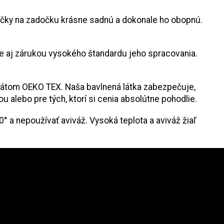
vičky na zadočku krásne sadnú a dokonale ho obopnú.
ale aj zárukou vysokého štandardu jeho spracovania.
fikátom OEKO TEX.
Naša bavlnená látka zabezpečuje,
alebo pre tých, ktorí si cenia absolútne pohodlie.
 a nepoužívať aviváž. Vysoká teplota a aviváž žiaľ