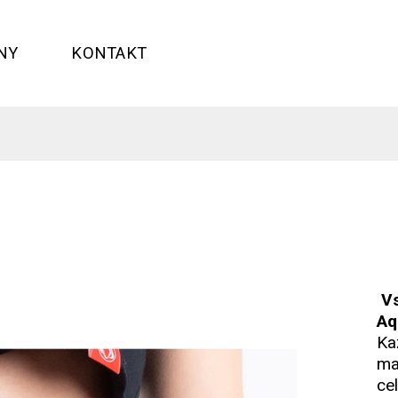
NY
KONTAKT
Vs
Aq
Ka
ma
ce