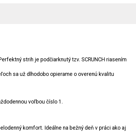
Perfektný strih je podčiarknutý tzv. SCRUNCH riasením
teľoch sa už dlhodobo opierame o overenú kvalitu
aždodennou voľbou číslo 1.
celodenný komfort. Ideálne na bežný deň v práci ako aj