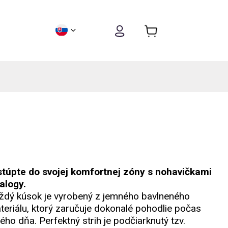
túpte do svojej komfortnej zóny s nohavičkami
alogy.
ždý kúsok je vyrobený z jemného bavlneného
teriálu, ktorý zaručuje dokonalé pohodlie počas
lého dňa. Perfektný strih je podčiarknutý tzv.