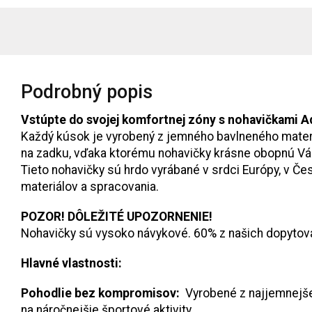
Podrobný popis
Vstúpte do svojej komfortnej zóny s nohavičkami A
Každý kúsok je vyrobený z jemného bavlneného materiá
na zadku, vďaka ktorému nohavičky krásne obopnú Vá
Tieto nohavičky sú hrdo vyrábané v srdci Európy, v Č
materiálov a spracovania.
POZOR! DÔLEŽITÉ UPOZORNENIE!
Nohavičky sú vysoko návykové. 60% z našich dopytova
Hlavné vlastnosti:
Pohodlie bez kompromisov:
Vyrobené z najjemnejšej 
na náročnejšie športové aktivity.