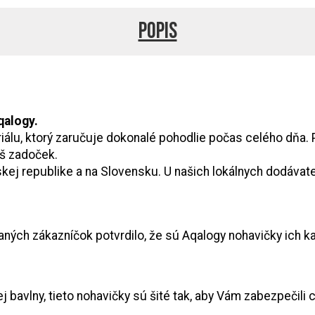
Popis
qalogy.
lu, ktorý zaručuje dokonalé pohodlie počas celého dňa. 
š zadoček.
eskej republike a na Slovensku. U našich lokálnych dodáva
ných zákazníčok potvrdilo, že sú Aqalogy nohavičky ich k
bavlny, tieto nohavičky sú šité tak, aby Vám zabezpečili 