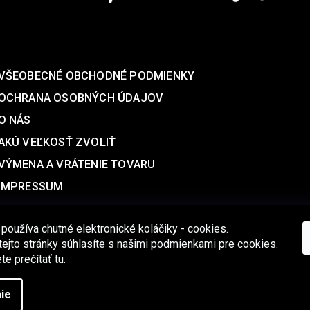
SUPPORT
VŠEOBECNÉ OBCHODNÉ PODMIENKY
OCHRANA OSOBNÝCH ÚDAJOV
O NÁS
AKÚ VEĽKOSŤ ZVOLIŤ
VÝMENA A VRÁTENIE TOVARU
IMPRESSUM
 používa chutné elektronické koláčiky - cookies.
ejto stránky súhlasíte s našimi podmienkami pre cookies.
te prečítať
tu
.
Copyright 2026
Aqalogy Underwear®
. Všetky práva vyhradené.
ie