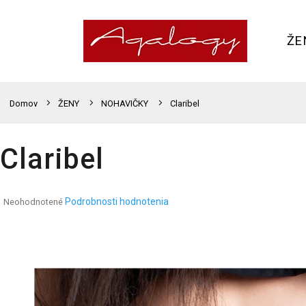
Prejsť
na
obsah
ŽE
Domov
ŽENY
NOHAVIČKY
Claribel
Claribel
Priemerné
Podrobnosti hodnotenia
Neohodnotené
hodnotenie
produktu
je
0,0
z
5
hviezdičiek.