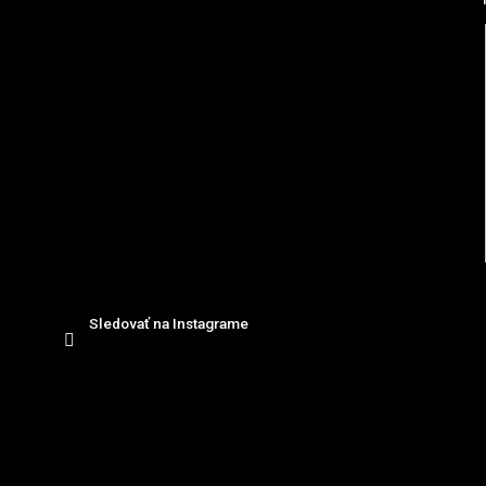
i
e
Sledovať na Instagrame