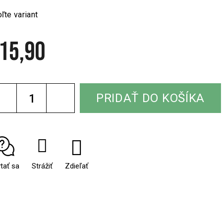
ľte variant
15,90
notková
a:
PRIDAŤ DO KOŠÍKA
tať sa
Strážiť
Zdieľať