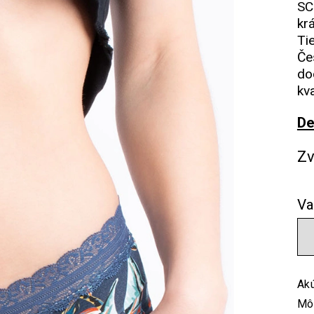
SC
kr
Ti
Če
do
kv
De
Zv
Va
Akú
Mô