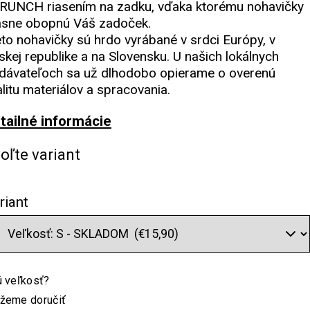
RUNCH riasením na zadku, vďaka ktorému nohavičky
ásne obopnú Váš zadoček.
eto nohavičky sú hrdo vyrábané v srdci Európy, v
skej republike a na Slovensku. U našich lokálnych
dávateľoch sa už dlhodobo opierame o overenú
alitu materiálov a spracovania.
tailné informácie
oľte variant
riant
 veľkosť?
žeme doručiť