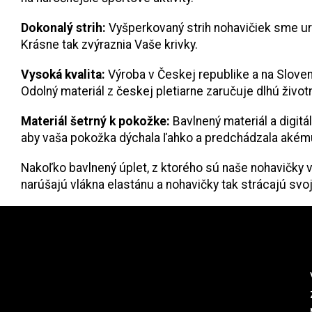
Dokonalý strih:
Vyšperkovaný strih nohavičiek sme ur
Krásne tak zvýraznia Vaše krivky.
Vysoká kvalita:
Výroba v Českej republike a na Sloven
Odolný materiál z českej pletiarne zaručuje dlhú živo
Materiál šetrný k pokožke:
Bavlnený materiál a digit
aby vaša pokožka dýchala ľahko a predchádzala akémuk
Nakoľko bavlnený úplet, z ktorého sú naše nohavičky v
narúšajú vlákna elastánu a nohavičky tak strácajú svoj
Z
nstagram
á
p
ä
t