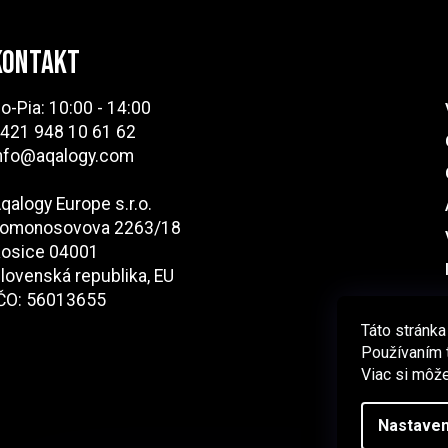
KONTAKT
o-Pia: 10:00 - 14:00
421 948 10 61 62
nfo@aqalogy.com
qalogy Europe s.r.o.
omonosovova 2263/18
osice 04001
lovenská republika, EU
ČO: 56013655
Táto stránka
Používaním t
Viac si môže
Nastaven