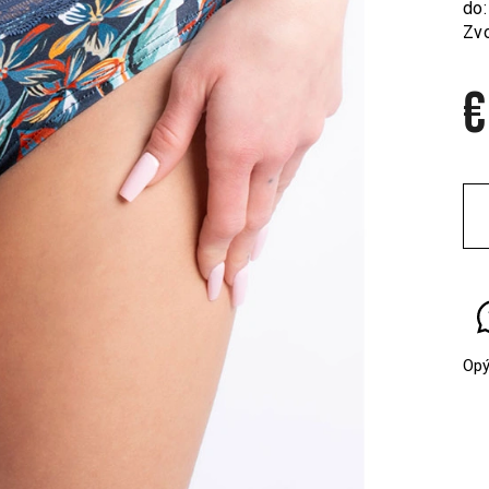
do:
Zvo
€
Jed
cen
Opý