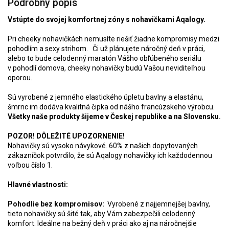
Podrobný popis
Vstúpte do svojej komfortnej zóny s nohavičkami Aqalogy.
Pri cheeky nohavičkách nemusíte riešiť žiadne kompromisy medzi
pohodlím a sexy strihom. Či už plánujete náročný deň v práci,
alebo to bude celodenný maratón Vášho obľúbeného seriálu
v pohodlí domova, cheeky nohavičky budú Vašou neviditeľnou
oporou.
Sú vyrobené z jemného elastického úpletu bavlny a elastánu,
šmrnc im dodáva kvalitná čipka od nášho francúzskeho výrobcu.
Všetky naše produkty šijeme v Českej republike a na Slovensku.
POZOR! DÔLEŽITÉ UPOZORNENIE!
Nohavičky sú vysoko návykové. 60% z našich dopytovaných
zákazníčok potvrdilo, že sú Aqalogy nohavičky ich každodennou
voľbou číslo 1.
Hlavné vlastnosti:
Pohodlie bez kompromisov:
Vyrobené z najjemnejšej bavlny,
tieto nohavičky sú šité tak, aby Vám zabezpečili celodenný
komfort. Ideálne na bežný deň v práci ako aj na náročnejšie