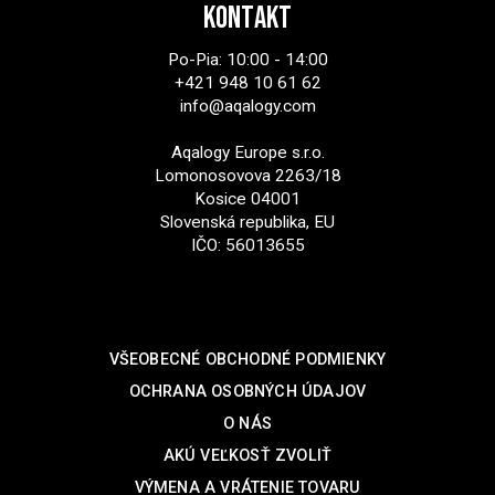
KONTAKT
Po-Pia: 10:00 - 14:00
+421 948 10 61 62
info@aqalogy.com
Aqalogy Europe s.r.o.
Lomonosovova 2263/18
Kosice 04001
Slovenská republika, EU
IČO: 56013655
SUPPORT
VŠEOBECNÉ OBCHODNÉ PODMIENKY
OCHRANA OSOBNÝCH ÚDAJOV
O NÁS
AKÚ VEĽKOSŤ ZVOLIŤ
VÝMENA A VRÁTENIE TOVARU