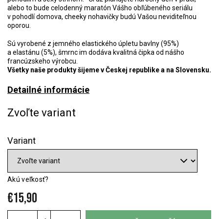
alebo to bude celodenný maratón Vášho obľúbeného seriálu
v pohodlí domova, cheeky nohavičky budú Vašou neviditeľnou
oporou.
Sú vyrobené z jemného elastického úpletu bavlny (95%)
a elastánu (5%), šmrnc im dodáva kvalitná čipka od nášho
francúzskeho výrobcu.
Všetky naše produkty šijeme v Českej republike a na Slovensku.
Detailné informácie
Zvoľte variant
Variant
Akú veľkosť?
€15,90
Jednotková