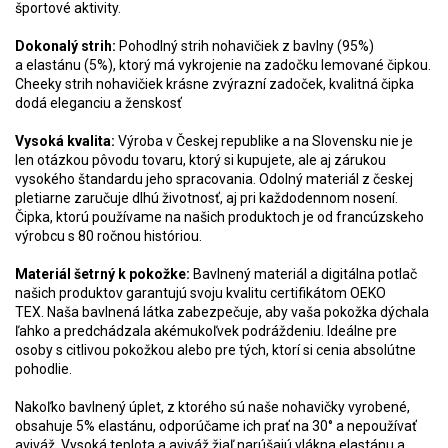
športové aktivity.
Dokonalý strih:
Pohodlný strih nohavičiek z bavlny (95%)
a elastánu (5%), ktorý má vykrojenie na zadočku lemované čipkou.
Cheeky strih nohavičiek krásne zvýrazní zadoček, kvalitná čipka
dodá eleganciu a ženskosť
Vysoká kvalita:
Výroba v Českej republike a na Slovensku nie je
len otázkou pôvodu tovaru, ktorý si kupujete, ale aj zárukou
vysokého štandardu jeho spracovania. Odolný materiál z českej
pletiarne zaručuje dlhú životnosť, aj pri každodennom nosení.
Čipka, ktorú používame na našich produktoch je od francúzskeho
výrobcu s 80 ročnou históriou.
Materiál šetrný k pokožke:
Bavlnený materiál a digitálna potlač
našich produktov garantujú svoju kvalitu certifikátom OEKO
TEX. Naša bavlnená látka zabezpečuje, aby vaša pokožka dýchala
ľahko a predchádzala akémukoľvek podráždeniu. Ideálne pre
osoby s citlivou pokožkou alebo pre tých, ktorí si cenia absolútne
pohodlie.
Nakoľko bavlnený úplet, z ktorého sú naše nohavičky vyrobené,
obsahuje 5% elastánu, odporúčame ich prať na 30° a nepoužívať
aviváž. Vysoká teplota a aviváž žiaľ narúšajú vlákna elastánu a