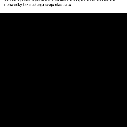
nohavičky tak strácajú svoju elasticitu.
Z
á
Instagram
p
ä
t
i
e