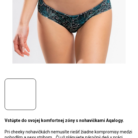
Vstúpte do svojej komfortnej zóny s nohavičkami Aqalogy.
Pri cheeky nohavičkách nemusíte riešiť žiadne kompromisy medzi
pohodlím a sexy strihom. Či už plánujete náročný deň v práci,