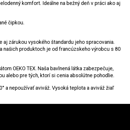
celodenný komfort. Ideálne na bežný deň v práci ako aj
ané čipkou.
ale aj zárukou vysokého štandardu jeho spracovania.
 na našich produktoch je od francúzskeho výrobcu s 80
fikátom OEKO TEX. Naša bavlnená látka zabezpečuje,
alebo pre tých, ktorí si cenia absolútne pohodlie.
 a nepoužívať aviváž. Vysoká teplota a aviváž žiaľ