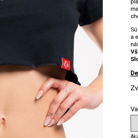
pl
ma
ch
Sú
a 
ná
Vš
Sl
De
Zv
Va
Akú