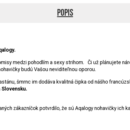
Popis
qalogy.
omisy medzi pohodlím a sexy strihom. Či už plánujete nár
nohavičky budú Vašou neviditeľnou oporou.
lastánu, šmrnc im dodáva kvalitná čipka od nášho francúz
a Slovensku.
ných zákazníčok potvrdilo, že sú Aqalogy nohavičky ich k