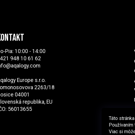
KONTAKT
o-Pia: 10:00 - 14:00
421 948 10 61 62
nfo@aqalogy.com
qalogy Europe s.r.o.
omonosovova 2263/18
osice 04001
lovenská republika, EU
ČO: 56013655
Táto stránka
Používaním t
Viac si môže