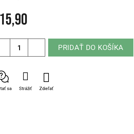
15,90
notková
a:
PRIDAŤ DO KOŠÍKA
tať sa
Strážiť
Zdieľať