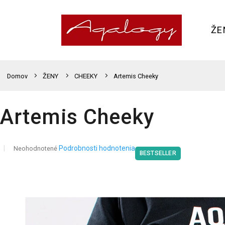
Prejsť
na
obsah
ŽE
Domov
ŽENY
CHEEKY
Artemis Cheeky
Artemis Cheeky
Priemerné
Podrobnosti hodnotenia
Neohodnotené
BESTSELLER
hodnotenie
produktu
je
0,0
z
5
hviezdičiek.