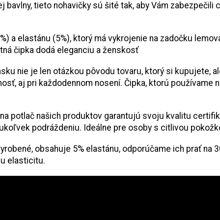
bavlny, tieto nohavičky sú šité tak, aby Vám zabezpečili 
5%) a elastánu (5%), ktorý má vykrojenie na zadočku lemov
itná čipka dodá eleganciu a ženskosť
sku nie je len otázkou pôvodu tovaru, ktorý si kupujete, 
otnosť, aj pri každodennom nosení. Čipka, ktorú používame
lna potlač našich produktov garantujú svoju kvalitu certi
oľvek podráždeniu. Ideálne pre osoby s citlivou pokožkou 
yrobené, obsahuje 5% elastánu, odporúčame ich prať na 30°
u elasticitu.
Odoberať newsletter