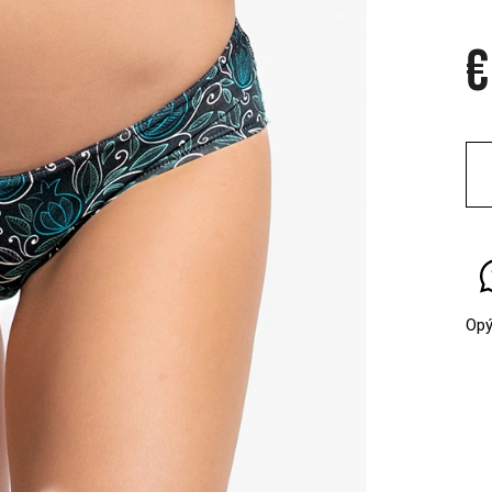
€
Jed
cen
Opý