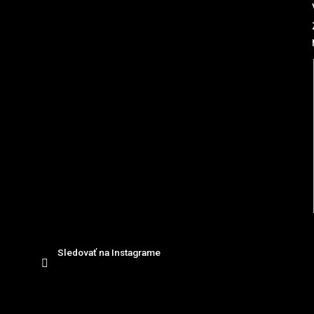
ä
t
i
e
Sledovať na Instagrame