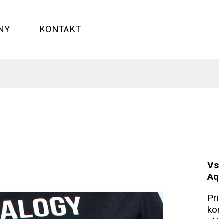
NY
KONTAKT
Vs
Aq
Pr
ko