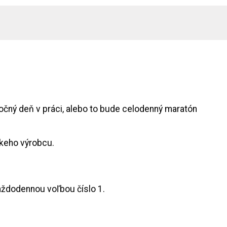
očný deň v práci, alebo to bude celodenný maratón
skeho výrobcu.
aždodennou voľbou číslo 1.