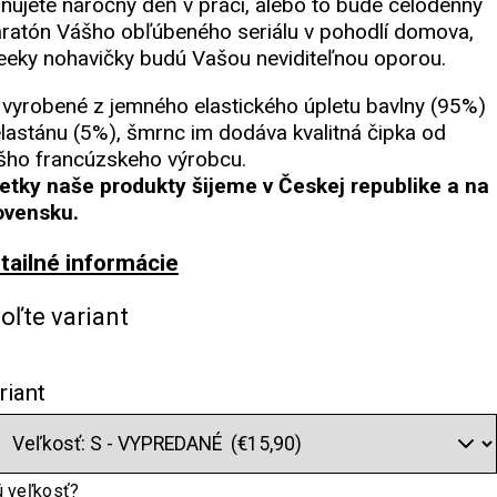
ánujete náročný deň v práci, alebo to bude celodenný
ratón Vášho obľúbeného seriálu v pohodlí domova,
eeky nohavičky budú Vašou neviditeľnou oporou.
 vyrobené z jemného elastického úpletu bavlny (95%)
elastánu (5%), šmrnc im dodáva kvalitná čipka od
šho francúzskeho výrobcu.
etky naše produkty šijeme v Českej republike a na
ovensku.
tailné informácie
oľte variant
riant
 veľkosť?