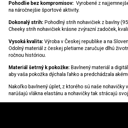
Pohodlie bez kompromisov:
Vyrobené z najjemnejšej 
na náročnejšie športové aktivity.
Dokonalý strih:
Pohodlný strih nohavičiek z bavlny (9
Cheeky strih nohavičiek krásne zvýrazní zadoček, kval
Vysoká kvalita:
Výroba v Českej republike a na Sloven
Odolný materiál z českej pletiarne zaručuje dlhú živ
ročnou históriou.
Materiál šetrný k pokožke:
Bavlnený materiál a digitá
aby vaša pokožka dýchala ľahko a predchádzala akémuk
Nakoľko bavlnený úplet, z ktorého sú naše nohavičky v
narúšajú vlákna elastánu a nohavičky tak strácajú svoj
Z
nstagram
á
p