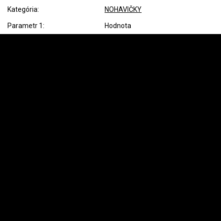
Kategória
:
NOHAVIČKY
Parametr 1
:
Hodnota
Z
á
Instagram
p
ä
t
i
e