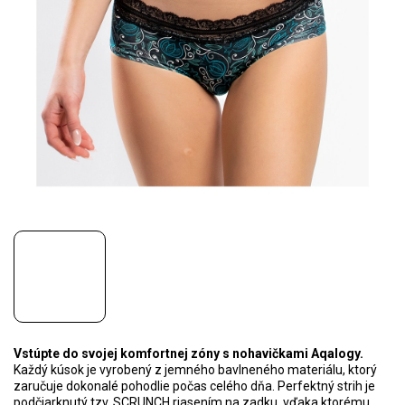
Vstúpte do svojej komfortnej zóny s nohavičkami Aqalogy.
Každý kúsok je vyrobený z jemného bavlneného materiálu, ktorý
zaručuje dokonalé pohodlie počas celého dňa. Perfektný strih je
podčiarknutý tzv. SCRUNCH riasením na zadku, vďaka ktorému