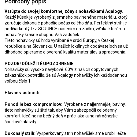
Podrobný popis
Vstúpte do svojej komfortnej zóny s nohavičkami Aqalogy.
Každý kúsok je vyrobený z jemného bavlneného materiálu, ktorý
zaručuje dokonalé pohodlie počas celého dňa. Perfektný strih je
podčiarknutý tzv. SCRUNCH riasením na zadku, vďaka ktorému
nohavičky krásne obopnú Váš zadoček.
Tieto nohavičky sú hrdo vyrábané v srdci Európy, v Českej
republike a na Slovensku. U našich lokálnych dodávateľoch sa už
dlhodobo opierame o overenú kvalitu materiálov a spracovania.
POZOR! DÔLEŽITÉ UPOZORNENIE!
Nohavičky sú vysoko návykové. 60% z našich dopytovaných
zákazníčok potvrdilo, že sú Aqalogy nohavičky ich každodennou
voľbou číslo 1.
Hlavné vlastnosti:
Pohodlie bez kompromisov:
Vyrobené z najjemnejšej bavlny,
tieto nohavičky sú šité tak, aby Vám zabezpečili celodenný
komfort. Ideálne na bežný deň v práci ako aj na náročnejšie
športové aktivity.
Dokonalý strih:
Vyšperkovaný strih nohavičiek sme urobili ešte