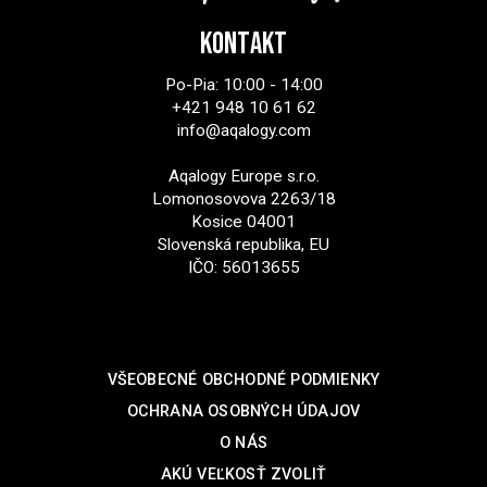
KONTAKT
Po-Pia: 10:00 - 14:00
+421 948 10 61 62
info@aqalogy.com
Aqalogy Europe s.r.o.
Lomonosovova 2263/18
Kosice 04001
Slovenská republika, EU
IČO: 56013655
SUPPORT
VŠEOBECNÉ OBCHODNÉ PODMIENKY
OCHRANA OSOBNÝCH ÚDAJOV
O NÁS
AKÚ VEĽKOSŤ ZVOLIŤ