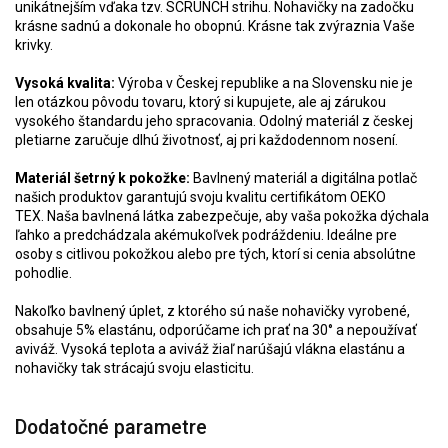
unikátnejším vďaka tzv. SCRUNCH strihu. Nohavičky na zadočku
krásne sadnú a dokonale ho obopnú. Krásne tak zvýraznia Vaše
krivky.
Vysoká kvalita:
Výroba v Českej republike a na Slovensku nie je
len otázkou pôvodu tovaru, ktorý si kupujete, ale aj zárukou
vysokého štandardu jeho spracovania. Odolný materiál z českej
pletiarne zaručuje dlhú životnosť, aj pri každodennom nosení.
Materiál šetrný k pokožke:
Bavlnený materiál a digitálna potlač
našich produktov garantujú svoju kvalitu certifikátom OEKO
TEX.
Naša bavlnená látka zabezpečuje, aby vaša pokožka dýchala
ľahko a predchádzala akémukoľvek podráždeniu. Ideálne pre
osoby s citlivou pokožkou alebo pre tých, ktorí si cenia absolútne
pohodlie.
Nakoľko bavlnený úplet, z ktorého sú naše nohavičky vyrobené,
obsahuje 5% elastánu, odporúčame ich prať na 30° a nepoužívať
aviváž. Vysoká teplota a aviváž žiaľ narúšajú vlákna elastánu a
nohavičky tak strácajú svoju elasticitu.
Dodatočné parametre