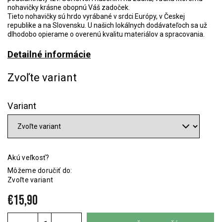
nohavičky krásne obopnú Váš zadoček.
Tieto nohavičky sú hrdo vyrábané v srdci Európy, v Českej
republike a na Slovensku. U našich lokálnych dodávateľoch sa už
dlhodobo opierame o overenú kvalitu materiálov a spracovania.
Detailné informácie
Zvoľte variant
Variant
Akú veľkosť?
Môžeme doručiť do:
Zvoľte variant
€15,90
Jednotková