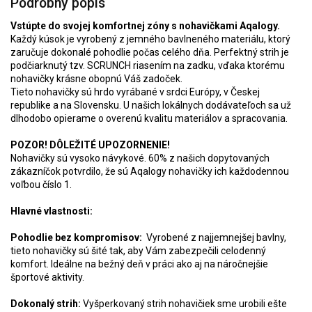
Podrobný popis
Vstúpte do svojej komfortnej zóny s nohavičkami Aqalogy.
Každý kúsok je vyrobený z jemného bavlneného materiálu, ktorý
zaručuje dokonalé pohodlie počas celého dňa. Perfektný strih je
podčiarknutý tzv. SCRUNCH riasením na zadku, vďaka ktorému
nohavičky krásne obopnú Váš zadoček.
Tieto nohavičky sú hrdo vyrábané v srdci Európy, v Českej
republike a na Slovensku. U našich lokálnych dodávateľoch sa už
dlhodobo opierame o overenú kvalitu materiálov a spracovania.
POZOR! DÔLEŽITÉ UPOZORNENIE!
Nohavičky sú vysoko návykové. 60% z našich dopytovaných
zákazníčok potvrdilo, že sú Aqalogy nohavičky ich každodennou
voľbou číslo 1.
Hlavné vlastnosti:
Pohodlie bez kompromisov:
Vyrobené z najjemnejšej bavlny,
tieto nohavičky sú šité tak, aby Vám zabezpečili celodenný
komfort. Ideálne na bežný deň v práci ako aj na náročnejšie
športové aktivity.
Dokonalý strih:
Vyšperkovaný strih nohavičiek sme urobili ešte