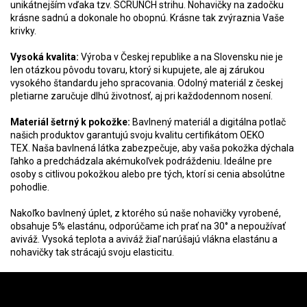
unikátnejším vďaka tzv. SCRUNCH strihu. Nohavičky na zadočku
krásne sadnú a dokonale ho obopnú. Krásne tak zvýraznia Vaše
krivky.
Vysoká kvalita:
Výroba v Českej republike a na Slovensku nie je
len otázkou pôvodu tovaru, ktorý si kupujete, ale aj zárukou
vysokého štandardu jeho spracovania. Odolný materiál z českej
pletiarne zaručuje dlhú životnosť, aj pri každodennom nosení.
Materiál šetrný k pokožke:
Bavlnený materiál a digitálna potlač
našich produktov garantujú svoju kvalitu certifikátom OEKO
TEX.
Naša bavlnená látka zabezpečuje, aby vaša pokožka dýchala
ľahko a predchádzala akémukoľvek podráždeniu. Ideálne pre
osoby s citlivou pokožkou alebo pre tých, ktorí si cenia absolútne
pohodlie.
Nakoľko bavlnený úplet, z ktorého sú naše nohavičky vyrobené,
obsahuje 5% elastánu, odporúčame ich prať na 30° a nepoužívať
aviváž. Vysoká teplota a aviváž žiaľ narúšajú vlákna elastánu a
nohavičky tak strácajú svoju elasticitu.
Z
á