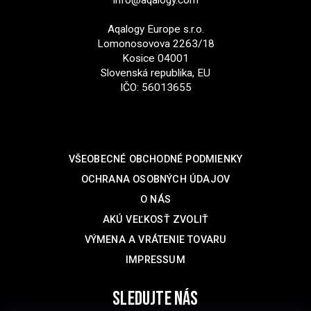
info@aqalogy.com
Aqalogy Europe s.r.o.
Lomonosovova 2263/18
Kosice 04001
Slovenská republika, EU
IČO: 56013655
SUPPORT
VŠEOBECNÉ OBCHODNÉ PODMIENKY
OCHRANA OSOBNÝCH ÚDAJOV
O NÁS
AKÚ VEĽKOSŤ ZVOLIŤ
VÝMENA A VRÁTENIE TOVARU
IMPRESSUM
SLEDUJTE NÁS