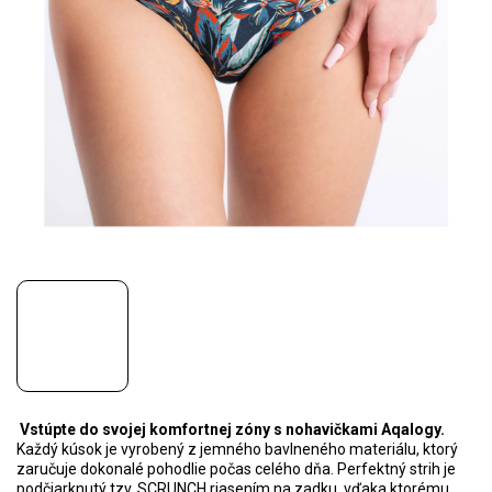
Vstúpte do svojej komfortnej zóny s nohavičkami Aqalogy.
Každý kúsok je vyrobený z jemného bavlneného materiálu, ktorý
zaručuje dokonalé pohodlie počas celého dňa. Perfektný strih je
podčiarknutý tzv. SCRUNCH riasením na zadku, vďaka ktorému