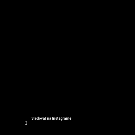
Instagram
p
ä
t
i
e
Sledovať na Instagrame