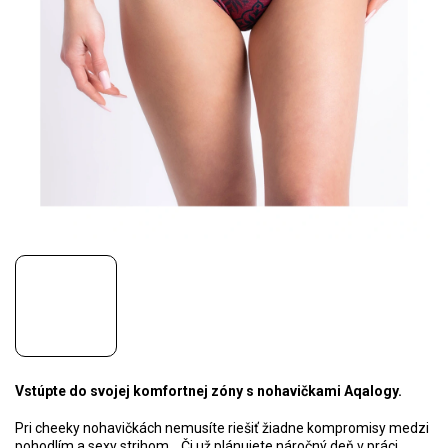
Vstúpte do svojej komfortnej zóny s nohavičkami Aqalogy.
Pri cheeky nohavičkách nemusíte riešiť žiadne kompromisy medzi
pohodlím a sexy strihom. Či už plánujete náročný deň v práci,