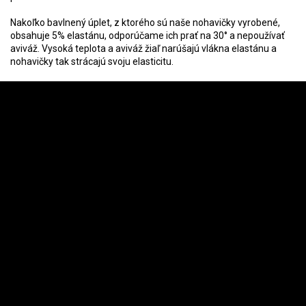
Nakoľko bavlnený úplet, z ktorého sú naše nohavičky vyrobené,
obsahuje 5% elastánu, odporúčame ich prať na 30° a nepoužívať
aviváž. Vysoká teplota a aviváž žiaľ narúšajú vlákna elastánu a
nohavičky tak strácajú svoju elasticitu.
Z
á
Instagram
p
ä
t
i
e