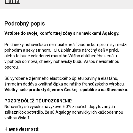
Popis
Podrobný popis
Vstúpte do svojej komfortnej zóny s nohavičkami Aqalogy.
Pri cheeky nohavičkách nemusíte riešiť žiadne kompromisy medzi
pohodlím a sexy strihom. Či už plánujete náročný deň v práci,
alebo to bude celodenný maratón Vášho obľúbeného seriálu
v pohodlí domova, cheeky nohavičky budú Vašou neviditeľnou
oporou.
Sú vyrobené z jemného elastického úpletu bavlny a elastánu,
šmrnc im dodáva kvalitná čipka od nášho francúzskeho výrobcu.
Všetky naše produkty šijeme v Českej republike a na Slovensku.
POZOR! DÔLEŽITÉ UPOZORNENIE!
Nohavičky sú vysoko návykové. 60% z našich dopytovaných
zákazníčok potvrdilo, že sú Aqalogy nohavičky ich každodennou
voľbou číslo 1.
Hlavné vlastnosti: