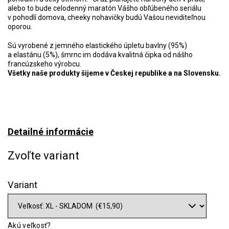
alebo to bude celodenný maratón Vášho obľúbeného seriálu
v pohodlí domova, cheeky nohavičky budú Vašou neviditeľnou
oporou.
Sú vyrobené z jemného elastického úpletu bavlny (95%)
a elastánu (5%), šmrnc im dodáva kvalitná čipka od nášho
francúzskeho výrobcu.
Všetky naše produkty šijeme v Českej republike a na Slovensku.
Detailné informácie
Zvoľte variant
Variant
Akú veľkosť?