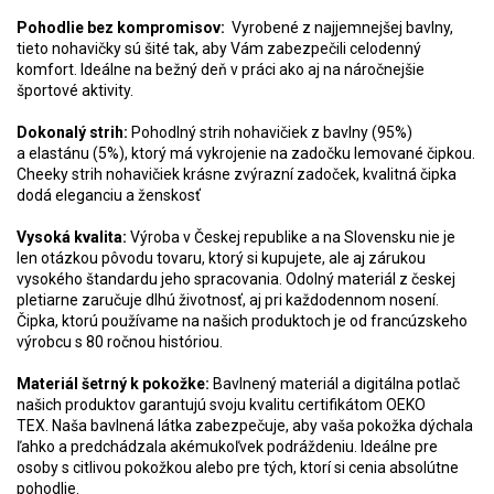
Pohodlie bez kompromisov:
Vyrobené z najjemnejšej bavlny,
tieto nohavičky sú šité tak, aby Vám zabezpečili celodenný
komfort. Ideálne na bežný deň v práci ako aj na náročnejšie
športové aktivity.
Dokonalý strih:
Pohodlný strih nohavičiek z bavlny (95%)
a elastánu (5%), ktorý má vykrojenie na zadočku lemované čipkou.
Cheeky strih nohavičiek krásne zvýrazní zadoček, kvalitná čipka
dodá eleganciu a ženskosť
Vysoká kvalita:
Výroba v Českej republike a na Slovensku nie je
len otázkou pôvodu tovaru, ktorý si kupujete, ale aj zárukou
vysokého štandardu jeho spracovania. Odolný materiál z českej
pletiarne zaručuje dlhú životnosť, aj pri každodennom nosení.
Čipka, ktorú používame na našich produktoch je od francúzskeho
výrobcu s 80 ročnou históriou.
Materiál šetrný k pokožke:
Bavlnený materiál a digitálna potlač
našich produktov garantujú svoju kvalitu certifikátom OEKO
TEX. Naša bavlnená látka zabezpečuje, aby vaša pokožka dýchala
ľahko a predchádzala akémukoľvek podráždeniu. Ideálne pre
osoby s citlivou pokožkou alebo pre tých, ktorí si cenia absolútne
pohodlie.