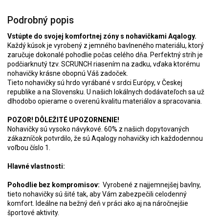
Podrobný popis
Vstúpte do svojej komfortnej zóny s nohavičkami Aqalogy.
Každý kúsok je vyrobený z jemného bavlneného materiálu, ktorý
zaručuje dokonalé pohodlie počas celého dňa. Perfektný strih je
podčiarknutý tzv. SCRUNCH riasením na zadku, vďaka ktorému
nohavičky krásne obopnú Váš zadoček.
Tieto nohavičky sú hrdo vyrábané v srdci Európy, v Českej
republike a na Slovensku. U našich lokálnych dodávateľoch sa už
dlhodobo opierame o overenú kvalitu materiálov a spracovania.
POZOR! DÔLEŽITÉ UPOZORNENIE!
Nohavičky sú vysoko návykové. 60% z našich dopytovaných
zákazníčok potvrdilo, že sú Aqalogy nohavičky ich každodennou
voľbou číslo 1.
Hlavné vlastnosti:
Pohodlie bez kompromisov:
Vyrobené z najjemnejšej bavlny,
tieto nohavičky sú šité tak, aby Vám zabezpečili celodenný
komfort. Ideálne na bežný deň v práci ako aj na náročnejšie
športové aktivity.