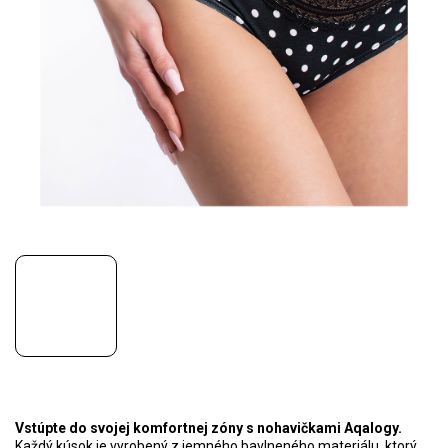
Vstúpte do svojej komfortnej zóny s nohavičkami Aqalogy.
Každý kúsok je vyrobený z jemného bavlneného materiálu, ktorý