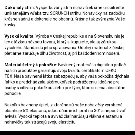
Dokonalý strih:
Vyšperkovaný strih nohavičiek sme urobili ešte
unikátnejším vďaka tzv. SCRUNCH strihu. Nohavičky na zadočku
krásne sadnú a dokonale ho obopnú. Krásne tak zvýraznia Vaše
krivky.
Vysoká kvalita:
Výroba v Českej republike a na Slovensku nie je
len otázkou pôvodu tovaru, ktorý si kupujete, ale aj zárukou
vysokého štandardu jeho spracovania. Odolný materiál z českej
pletiarne zaručuje dlhú životnosť, aj pri každodennom nosení.
Materiál šetrný k pokožke:
Bavlnený materiál a digitálna potlač
našich produktov garantujú svoju kvalitu certifikátom OEKO
TEX.
Naša bavlnená látka zabezpečuje, aby vaša pokožka dýchala
ľahko a predchádzala akémukoľvek podráždeniu. Ideálne pre
osoby s citlivou pokožkou alebo pre tých, ktorí si cenia absolútne
pohodlie.
Nakoľko bavlnený úplet, z ktorého sú naše nohavičky vyrobené,
obsahuje 5% elastánu, odporúčame ich prať na 30° a nepoužívať
aviváž. Vysoká teplota a aviváž žiaľ narúšajú vlákna elastánu a
nohavičky tak strácajú svoju elasticitu.