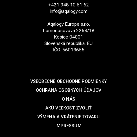
+421 948 10 61 62
info@aqalogy.com
Aqalogy Europe s.r.o.
Lomonosovova 2263/18
Kosice 04001
Slovenská republika, EU
IČO: 56013655
SUPPORT
VŠEOBECNÉ OBCHODNÉ PODMIENKY
OCHRANA OSOBNÝCH ÚDAJOV
O NÁS
AKÚ VEĽKOSŤ ZVOLIŤ
VÝMENA A VRÁTENIE TOVARU
IMPRESSUM