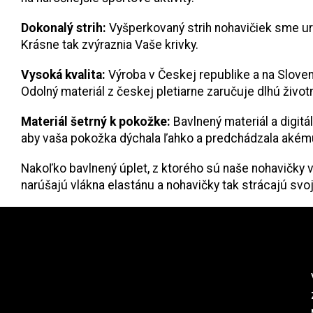
Dokonalý strih:
Vyšperkovaný strih nohavičiek sme ur
Krásne tak zvýraznia Vaše krivky.
Vysoká kvalita:
Výroba v Českej republike a na Sloven
Odolný materiál z českej pletiarne zaručuje dlhú živo
Materiál šetrný k pokožke:
Bavlnený materiál a digit
aby vaša pokožka dýchala ľahko a predchádzala akémuk
Nakoľko bavlnený úplet, z ktorého sú naše nohavičky v
narúšajú vlákna elastánu a nohavičky tak strácajú svoj
Z
nstagram
á
p
ä
t