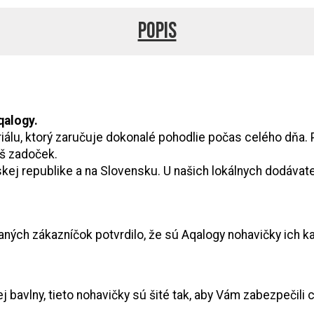
Popis
qalogy.
lu, ktorý zaručuje dokonalé pohodlie počas celého dňa. 
š zadoček.
eskej republike a na Slovensku. U našich lokálnych dodáva
ných zákazníčok potvrdilo, že sú Aqalogy nohavičky ich k
bavlny, tieto nohavičky sú šité tak, aby Vám zabezpečili 