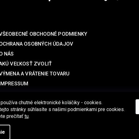
SUPPORT
VŠEOBECNÉ OBCHODNÉ PODMIENKY
OCHRANA OSOBNÝCH ÚDAJOV
O NÁS
AKÚ VEĽKOSŤ ZVOLIŤ
VÝMENA A VRÁTENIE TOVARU
IMPRESSUM
 používa chutné elektronické koláčiky - cookies.
ejto stránky súhlasíte s našimi podmienkami pre cookies.
te prečítať
tu
.
Copyright 2026
Aqalogy Underwear®
. Všetky práva vyhradené.
ie