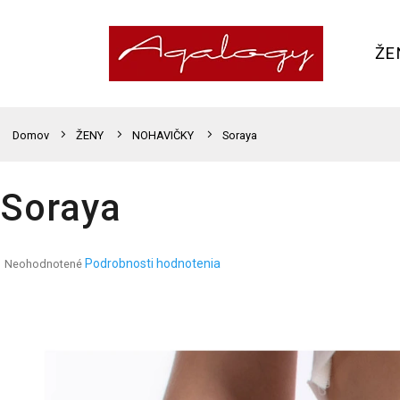
Prejsť
na
obsah
ŽE
Domov
ŽENY
NOHAVIČKY
Soraya
Soraya
Priemerné
Podrobnosti hodnotenia
Neohodnotené
hodnotenie
produktu
je
0,0
z
5
hviezdičiek.