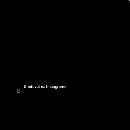
i
e
Sledovať na Instagrame