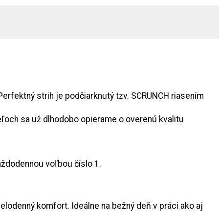
Perfektný strih je podčiarknutý tzv. SCRUNCH riasením
teľoch sa už dlhodobo opierame o overenú kvalitu
aždodennou voľbou číslo 1.
celodenný komfort. Ideálne na bežný deň v práci ako aj