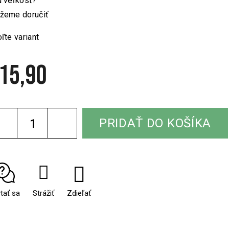
 veľkosť?
žeme doručiť
ľte variant
15,90
notková
a:
PRIDAŤ DO KOŠÍKA
tať sa
Strážiť
Zdieľať