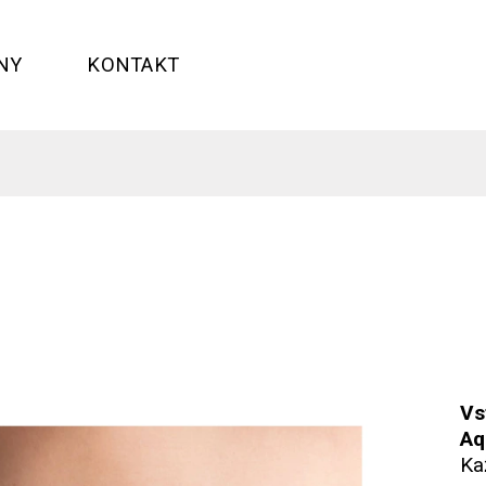
NY
KONTAKT
Vs
Aq
Ka