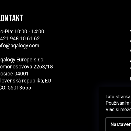
KONTAKT
o-Pia: 10:00 - 14:00
421 948 10 61 62
nfo@aqalogy.com
qalogy Europe s.r.o.
omonosovova 2263/18
osice 04001
lovenská republika, EU
ČO: 56013655
Táto stránka
Používaním t
Viac si môže
Nastaven