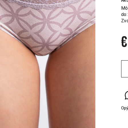
Akú
Mô
do:
Zvo
€
Jed
cen
Opý