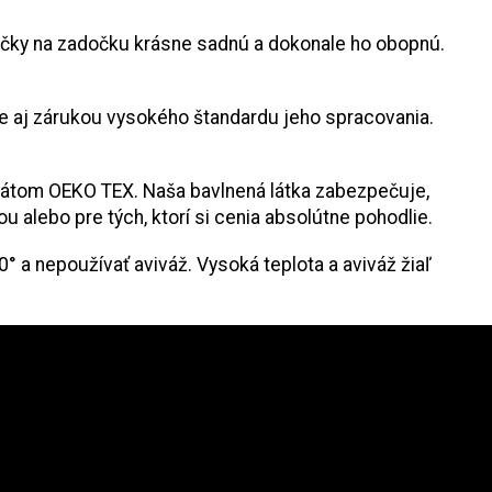
vičky na zadočku krásne sadnú a dokonale ho obopnú.
ale aj zárukou vysokého štandardu jeho spracovania.
fikátom OEKO TEX.
Naša bavlnená látka zabezpečuje,
alebo pre tých, ktorí si cenia absolútne pohodlie.
 a nepoužívať aviváž. Vysoká teplota a aviváž žiaľ