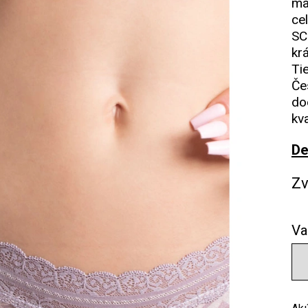
ma
ce
SC
kr
Ti
Če
do
kv
De
Zv
Va