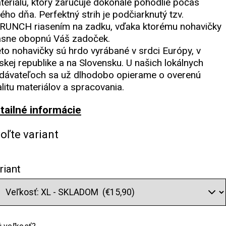
teriálu, ktorý zaručuje dokonalé pohodlie počas
lého dňa. Perfektný strih je podčiarknutý tzv.
RUNCH riasením na zadku, vďaka ktorému nohavičky
ásne obopnú Váš zadoček.
eto nohavičky sú hrdo vyrábané v srdci Európy, v
skej republike a na Slovensku. U našich lokálnych
dávateľoch sa už dlhodobo opierame o overenú
alitu materiálov a spracovania.
tailné informácie
oľte variant
riant