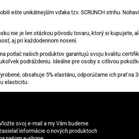
obili ešte unikátnejším vďaka tzv. SCRUNCH strihu. Noha
sku nie je len otázkou pôvodu tovaru, ktorý si kupujete, 
tnosť, aj pri každodennom nosení.
álna potlač našich produktov garantujú svoju kvalitu certi
oľvek podráždeniu. Ideálne pre osoby s citlivou pokožkou 
yrobené, obsahuje 5% elastánu, odporúčame ich prať na 30°
u elasticitu.
Odoberať newsletter
Vložte svoj e-mail a my Vám budeme
zasielať informácie o nových produktoch
na našom e-shope.