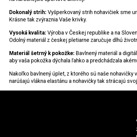
Dokonalý strih:
Vyšperkovaný strih nohavičiek sme ur
Krásne tak zvýraznia Vaše krivky.
Vysoká kvalita:
Výroba v Českej republike a na Sloven
Odolný materiál z českej pletiarne zaručuje dlhú živo
Materiál šetrný k pokožke:
Bavlnený materiál a digit
aby vaša pokožka dýchala ľahko a predchádzala akémuk
Nakoľko bavlnený úplet, z ktorého sú naše nohavičky v
narúšajú vlákna elastánu a nohavičky tak strácajú svoj
Z
nstagram
á
p
ä
t