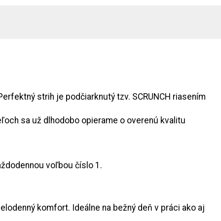
Perfektný strih je podčiarknutý tzv. SCRUNCH riasením
teľoch sa už dlhodobo opierame o overenú kvalitu
aždodennou voľbou číslo 1.
celodenný komfort. Ideálne na bežný deň v práci ako aj