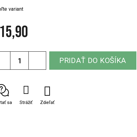
ľte variant
15,90
notková
a:
PRIDAŤ DO KOŠÍKA
tať sa
Strážiť
Zdieľať