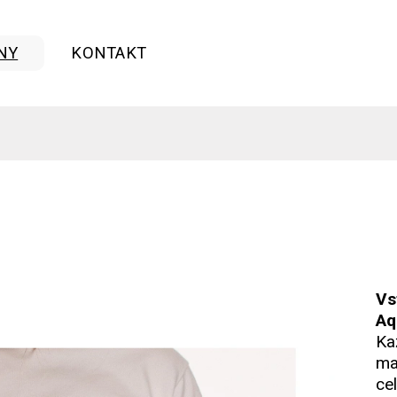
NY
KONTAKT
Vs
Aq
Ka
ma
ce