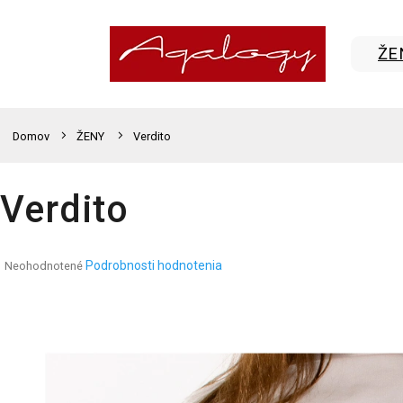
Prejsť
na
obsah
ŽE
Domov
ŽENY
Verdito
Verdito
Priemerné
Podrobnosti hodnotenia
Neohodnotené
hodnotenie
produktu
je
0,0
z
5
hviezdičiek.