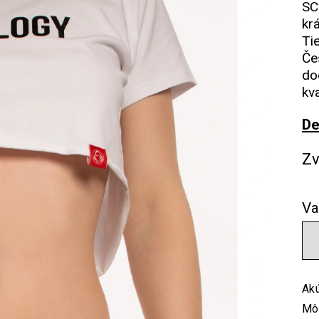
SC
kr
Ti
Če
do
kv
De
Zv
Va
Akú
Mô