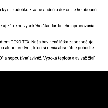
vičky na zadočku krásne sadnú a dokonale ho obopnú.
ale aj zárukou vysokého štandardu jeho spracovania.
fikátom OEKO TEX.
Naša bavlnená látka zabezpečuje,
alebo pre tých, ktorí si cenia absolútne pohodlie.
 a nepoužívať aviváž. Vysoká teplota a aviváž žiaľ