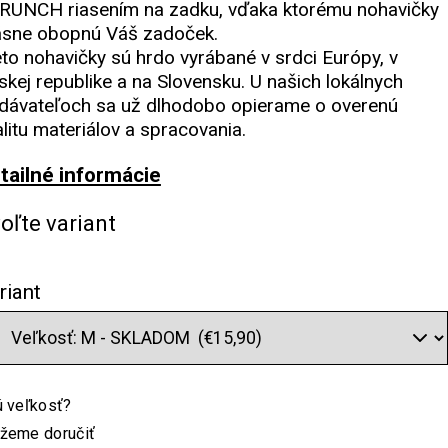
RUNCH riasením na zadku, vďaka ktorému nohavičky
ásne obopnú Váš zadoček.
eto nohavičky sú hrdo vyrábané v srdci Európy, v
skej republike a na Slovensku. U našich lokálnych
dávateľoch sa už dlhodobo opierame o overenú
alitu materiálov a spracovania.
tailné informácie
oľte variant
riant
 veľkosť?
žeme doručiť