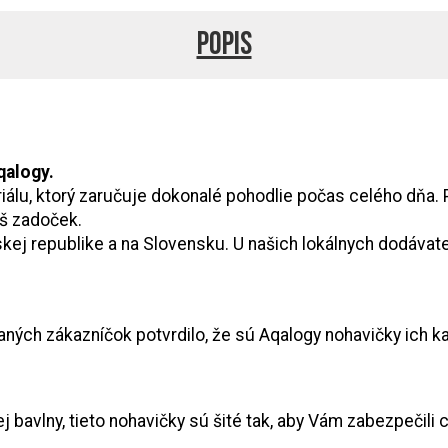
Popis
qalogy.
lu, ktorý zaručuje dokonalé pohodlie počas celého dňa. 
š zadoček.
eskej republike a na Slovensku. U našich lokálnych dodáva
ných zákazníčok potvrdilo, že sú Aqalogy nohavičky ich k
bavlny, tieto nohavičky sú šité tak, aby Vám zabezpečili 