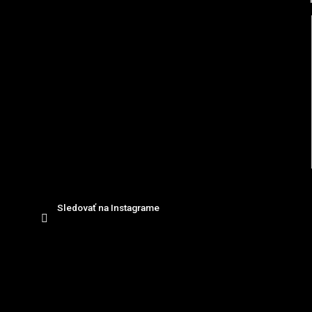
i
e
Sledovať na Instagrame