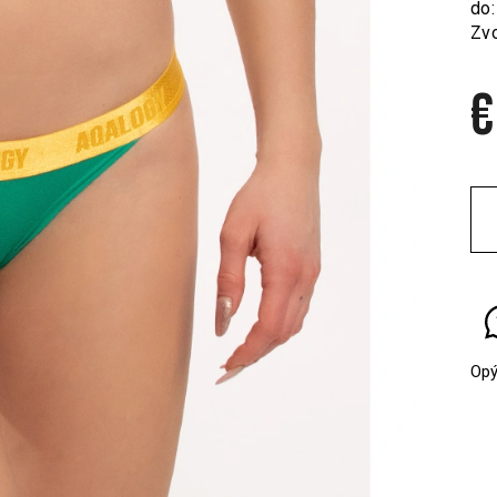
do:
Zvo
€
Jed
cen
Opý