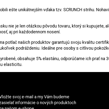
obili ešte unikátnejším vďaka tzv. SCRUNCH strihu. Noha
sku nie je len otázkou pôvodu tovaru, ktorý si kupujete, 
tnosť, aj pri každodennom nosení.
álna potlač našich produktov garantujú svoju kvalitu certi
oľvek podráždeniu. Ideálne pre osoby s citlivou pokožkou 
yrobené, obsahuje 5% elastánu, odporúčame ich prať na 30°
u elasticitu.
Odoberať newsletter
Vložte svoj e-mail a my Vám budeme
zasielať informácie o nových produktoch
na našom e-shope.