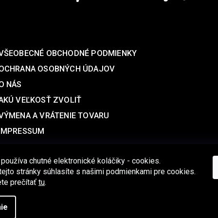
SUPPORT
VŠEOBECNÉ OBCHODNÉ PODMIENKY
OCHRANA OSOBNÝCH ÚDAJOV
O NÁS
AKÚ VEĽKOSŤ ZVOLIŤ
VÝMENA A VRÁTENIE TOVARU
IMPRESSUM
 používa chutné elektronické koláčiky - cookies.
ejto stránky súhlasíte s našimi podmienkami pre cookies.
te prečítať
tu
.
Copyright 2026
Aqalogy Underwear®
. Všetky práva vyhradené.
ie