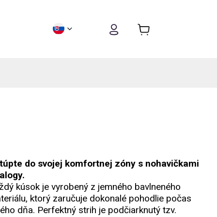
túpte do svojej komfortnej zóny s nohavičkami
alogy.
ždý kúsok je vyrobený z jemného bavlneného
teriálu, ktorý zaručuje dokonalé pohodlie počas
lého dňa. Perfektný strih je podčiarknutý tzv.