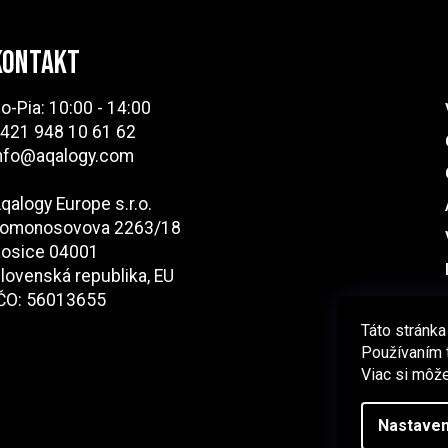
KONTAKT
o-Pia: 10:00 - 14:00
421 948 10 61 62
nfo@aqalogy.com
qalogy Europe s.r.o.
omonosovova 2263/18
osice 04001
lovenská republika, EU
ČO: 56013655
Táto stránka
Používaním t
Viac si môže
Nastaven