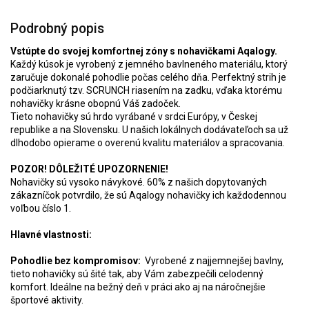
Podrobný popis
Vstúpte do svojej komfortnej zóny s nohavičkami Aqalogy.
Každý kúsok je vyrobený z jemného bavlneného materiálu, ktorý
zaručuje dokonalé pohodlie počas celého dňa. Perfektný strih je
podčiarknutý tzv. SCRUNCH riasením na zadku, vďaka ktorému
nohavičky krásne obopnú Váš zadoček.
Tieto nohavičky sú hrdo vyrábané v srdci Európy, v Českej
republike a na Slovensku. U našich lokálnych dodávateľoch sa už
dlhodobo opierame o overenú kvalitu materiálov a spracovania.
POZOR! DÔLEŽITÉ UPOZORNENIE!
Nohavičky sú vysoko návykové. 60% z našich dopytovaných
zákazníčok potvrdilo, že sú Aqalogy nohavičky ich každodennou
voľbou číslo 1.
Hlavné vlastnosti:
Pohodlie bez kompromisov:
Vyrobené z najjemnejšej bavlny,
tieto nohavičky sú šité tak, aby Vám zabezpečili celodenný
komfort. Ideálne na bežný deň v práci ako aj na náročnejšie
športové aktivity.