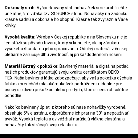
Dokonalý strih:
Vyšperkovaný strih nohavičiek sme urobili ešte
unikátnejším vďaka tzv. SCRUNCH strihu. Nohavičky na zadočku
krásne sadnú a dokonale ho obopnú. Krásne tak zvýraznia Vaše
krivky.
Vysoká kvalita:
Výroba v Českej republike a na Slovensku nie je
len otázkou pôvodu tovaru, ktorý si kupujete, ale aj zárukou
vysokého štandardu jeho spracovania. Odolný materiál z českej
pletiarne zaručuje dlhú životnosť, aj pri každodennom nosení.
Materiál šetrný k pokožke:
Bavlnený materiál a digitálna potlač
našich produktov garantujú svoju kvalitu certifikátom OEKO
TEX.
Naša bavlnená látka zabezpečuje, aby vaša pokožka dýchala
ľahko a predchádzala akémukoľvek podráždeniu. Ideálne pre
osoby s citlivou pokožkou alebo pre tých, ktorí si cenia absolútne
pohodlie.
Nakoľko bavlnený úplet, z ktorého sú naše nohavičky vyrobené,
obsahuje 5% elastánu, odporúčame ich prať na 30° a nepoužívať
aviváž. Vysoká teplota a aviváž žiaľ narúšajú vlákna elastánu a
nohavičky tak strácajú svoju elasticitu.