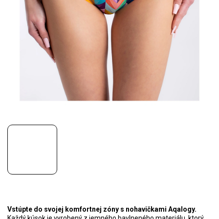
Vstúpte do svojej komfortnej zóny s nohavičkami Aqalogy.
Každý kúsok je vyrobený z jemného bavlneného materiálu, ktorý