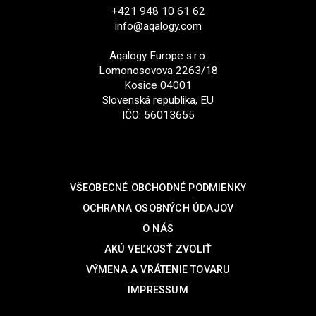
+421 948 10 61 62
info@aqalogy.com
Aqalogy Europe s.r.o.
Lomonosovova 2263/18
Kosice 04001
Slovenská republika, EU
IČO: 56013655
SUPPORT
VŠEOBECNÉ OBCHODNÉ PODMIENKY
OCHRANA OSOBNÝCH ÚDAJOV
O NÁS
AKÚ VEĽKOSŤ ZVOLIŤ
VÝMENA A VRÁTENIE TOVARU
IMPRESSUM